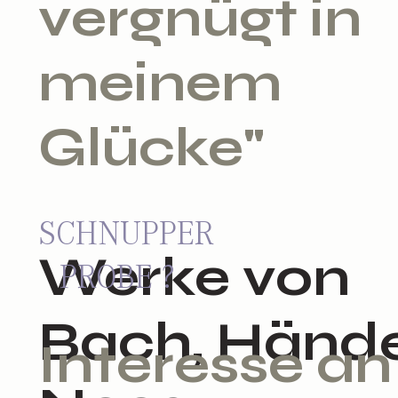
vergnügt in
meinem
Glücke"
SCHNUPPER
Werke von
PROBE ?
Bach, Hände
Interesse an